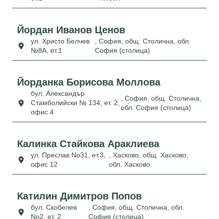
Йордан Иванов Ценов
ул. Христо Белчев
, София, общ. Столична, обл.
№8А, ет.1
София (столица)
Йорданка Борисова Моллова
бул. Александър
, София, общ. Столична,
Стамболийски № 134, ет. 2,
обл. София (столица)
офис 4
Калинка Стайкова Араклиева
ул. Преслав No31, ет.3,
, Хасково, общ. Хасково,
офис 12
обл. Хасково
Катилин Димитров Попов
бул. Скобелев
, София, общ. Столична, обл.
No2, ет. 2
София (столица)