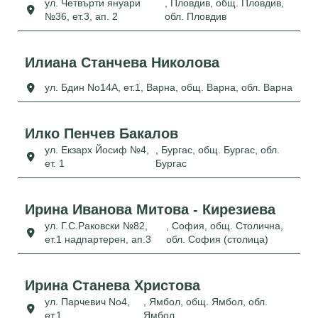
ул. Четвърти януари
, Пловдив, общ. Пловдив,
№36, ет.3, ап. 2
обл. Пловдив
Илиана Станчева Николова
ул. Бдин No14А, ет.1
, Варна, общ. Варна, обл. Варна
Илко Пенчев Бакалов
ул. Екзарх Йосиф №4,
, Бургас, общ. Бургас, обл.
ет. 1
Бургас
Ирина Иванова Митова - Кирезиева
ул. Г.С.Раковски №82,
, София, общ. Столична,
ет.1 надпартерен, ап.3
обл. София (столица)
Ирина Станева Христова
ул. Парчевич No4,
, Ямбол, общ. Ямбол, обл.
ет.1
Ямбол