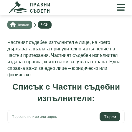
ЧСИ
Нaчало
Частният съдебен изпълнител е лице, на което
държавата възлага принудително изпълнение на
частни притезания. Частният съдебен изпълнител
издава справка, която важи за цялата страна. Една
справка важи за едно лице – юридическо или
физическо.
Списък с Частни съдебни
изпълнители: