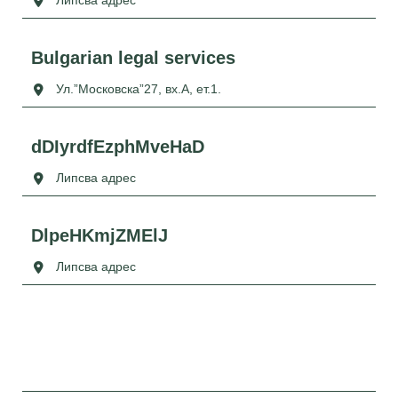
Липсва адрес
Bulgarian legal services
Ул.”Московска”27, вх.А, ет.1.
dDIyrdfEzphMveHaD
Липсва адрес
DlpeHKmjZMElJ
Липсва адрес