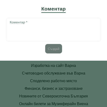
Коментар
Изработка на сайт Варна
Счетоводно обслужване във Варна
Споделено работно място
Финанси, бизнес и застраховане
Новините от Североизточна България
Онлайн билети за Музикферайн Виена