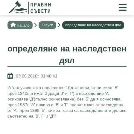
Казуси
определяне на наследствен дял
Нaчало
определяне на наследствен
дял
03.06.2010г. 01:40:41
'А 'получава като наследство 10д-ка ниви, жени се за 'Б'
през 1940г. и имат 2 деца('В' и' Г') в последствие 'А'
осиновява 'Д'(пълно осиновяване) без 'Б' да я осиновява.
през 1987г. 'А' почива и 'В' и 'Г' правят отказ от наследство
от 'А'. през 1998 'Б' почива. какви са наследствените дялове
съответно на 'В','Г' и 'Д'?