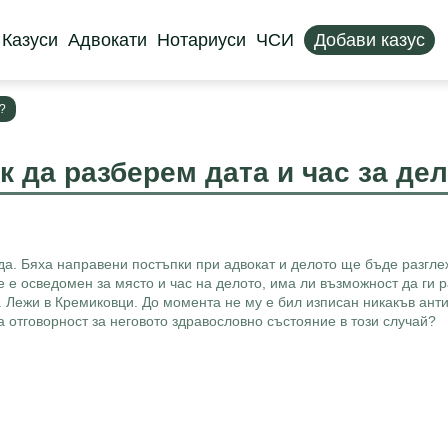
Казуси
Адвокати
Нотариуси
ЧСИ
Добави казус
?
к да разберем дата и час за де
да. Бяха направени постъпки при адвокат и делото ще бъде разгле
е е осведомен за място и час на делото, има ли възможност да ги
а. Лежи в Кремиковци. До момента не му е бил изписан никакъв ант
 отговорност за неговото здравословно състояние в този случай?