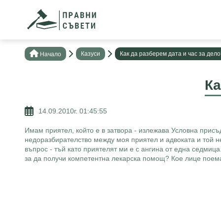
Казуси
Как да разберем дата и час за дело
Нaчало
Ка
14.09.2010г. 01:45:55
Имам приятел, който е в затвора - излежава Условна присъ
недоразбирателство между моя приятел и адвоката и той н
въпрос - тъй като приятелят ми е с ангина от една седмиц
за да получи компетентна лекарска помощ? Кое лице поема