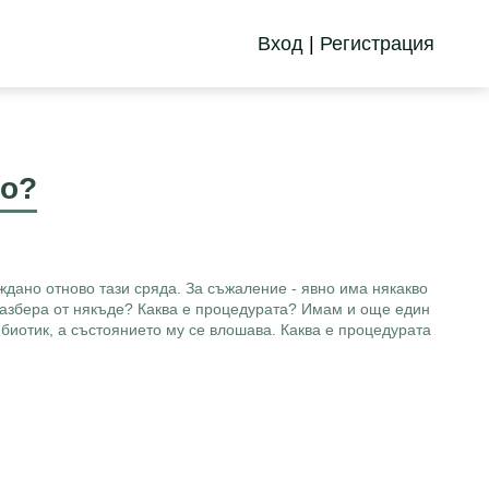
Вход
|
Регистрация
ло?
ждано отново тази сряда. За съжаление - явно има някакво
 разбера от някъде? Каква е процедурата? Имам и още един
ибиотик, а състоянието му се влошава. Каква е процедурата