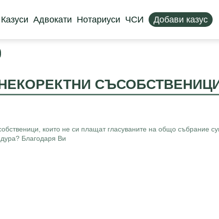
Казуси
Адвокати
Нотариуси
ЧСИ
Добави казус
НЕКОРЕКТНИ СЪСОБСТВЕНИЦ
собственици, които не си плащат гласуваните на общо събрание суми
едура? Благодаря Ви