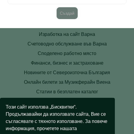
Изработка на сайт Варна
Счетоводно обслужване във Варна
Споделено работно място
Финанси, бизнес и застраховане
Новините от Североизточна България
Онлайн билети за Музикферайн Виена
Статии в безплатен каталог
Контакти
Този сайт използва „Бисквитки“.
Условия
Продължавайки да използвате сайта, Вие се
Лични данни
съгласявате с тяхното използване. За повече
информация, прочетете нашата
Бисквитки