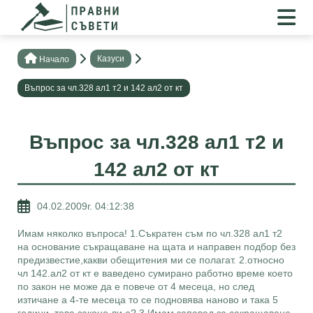
Казуси
Нaчало
Въпрос за чл.328 ал1 т2 и 142 ал2 от кт
Въпрос за чл.328 ал1 т2 и
142 ал2 от кт
04.02.2009г. 04:12:38
Имам няколко въпроса! 1.Съкратен съм по чл.328 ал1 т2
на основание съкращаване на щата и направен подбор без
предизвестие,какви обещитения ми се полагат. 2.относно
чл 142.ал2 от кт е ваведено сумирано работно време което
по закон не може да е повече от 4 месеца, но след
изтичане а 4-те месеца то се подновява наново и така 5