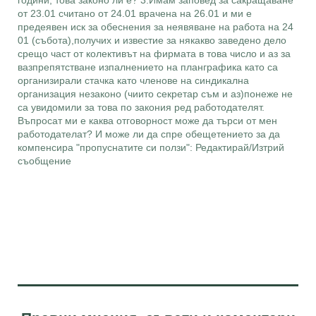
години, това законо ли е? 3.Имам заповед за сакращаване
от 23.01 считано от 24.01 врачена на 26.01 и ми е
предеявен иск за обеснения за неявяване на работа на 24
01 (събота),получих и известие за някакво заведено дело
срещо част от колективът на фирмата в това число и аз за
вазпрепятстване изпалнението на планграфика като са
организирали стачка като членове на синдикална
организация незаконо (чиито секретар съм и аз)понеже не
са увидомили за това по закония ред работодателят.
Въпросат ми е каква отговорност може да търси от мен
работодателат? И може ли да спре обещетението за да
компенсира "пропуснатите си ползи": Редактирай/Изтрий
съобщение