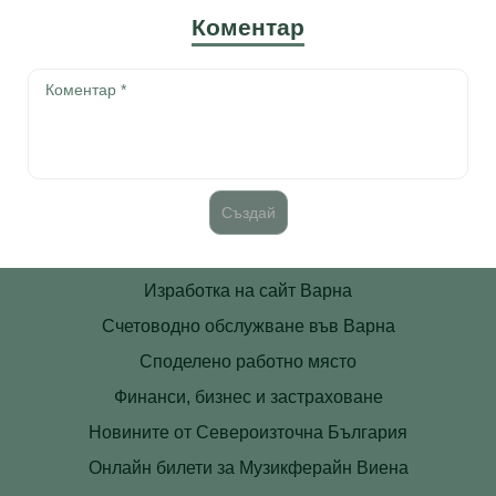
Коментар
Изработка на сайт Варна
Счетоводно обслужване във Варна
Споделено работно място
Финанси, бизнес и застраховане
Новините от Североизточна България
Онлайн билети за Музикферайн Виена