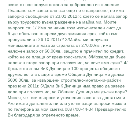
всеки от нас получи покана за доброволно изпълнение.
Плащане към заявителя все още не е направено, но има
запорно съобщение от 23.01.2012г.с което се налага запор
върху трудовото възнаграждение на майка ми. Моите
въпроси са: 1/ Има ли начин този изпълнителен лист да
бъде обжалван въпреки двуседмичния срок, който сме
пропуснали от 26.10.2011г? 2/Майка ми получава
минималната зплата за страната от 270.00лв., има
наложен запор от 60.00лв., защото е пръчител по кредит,
който не се плаща от кредитоискателя. 3/Можели да бъде
наложен втори запор при положение, че вече има един? 4/
Доколкото знам ВиК Дупница е 100 процента общинско
дружество, а в същото време Община Дупница ми дължи
5000.00лв., за извършени строително-монтажни-работи
през юни 2011г. 5/Дали ВиК Дупница има право да заведе
дело при положение, че Община Дупница ми дължи пари?
Мисля, че тези въпроси и уточнения засега за достатъчни.
Ако имате допълнителни или уточняващи въпроси може и
по телефона за моя сметка 0897/00-44-34 Предварително
Ви благодаря за отделеното време.