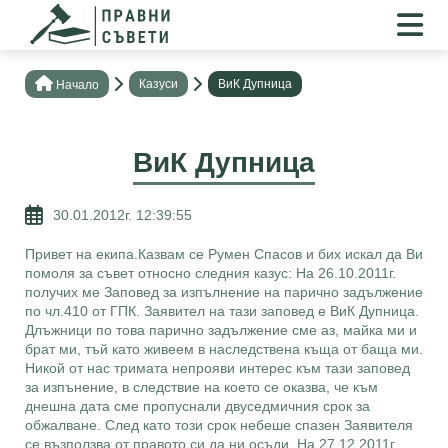
Казуси
ВиК Дупница
Нaчало
ВиК Дупница
30.01.2012г. 12:39:55
Привет на екипа.Казвам се Румен Спасов и бих искал да Ви
помоля за съвет относно следния казус: На 26.10.2011г.
получих ме Заповед за изпълнение на парично задължение
по чл.410 от ГПК. Заявител на тази заповед е ВиК Дупница.
Длъжници по това парично задължение сме аз, майка ми и
брат ми, тъй като живеем в наследствена къща от баща ми.
Никой от нас тримата непрояви интерес към тази заповед
за изпънение, в следствие на което се оказва, че към
днешна дата сме пропуснали двуседмичния срок за
обжалване. След като този срок небеше спазен Заявителя
се възползва от правото си да ни осъди. На 27.12.2011г