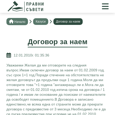
Казуси
Договор за наем
Нaчало
Договор за наем
12.01.2010г. 01:35:36
Уважаеми Желая да ми отговорите на следния
въпрос.Имам сключен договор за наем от 01.02.2009 год.
със срок 1+1 год.Поради стечение на обстоятелствата не
желая договорът да продължи още 1 година.Моля да ми
отговорите това "+1 година "ангажиращо ли е.Мога ли да
смятам, че от 01.02.2010 год.изтича срока на договора / 1
година / и имам ли основание да поискам от наемателите
да освободят помещението.В Договора е записано
единствено,че всяка една от страните може да прекрати
договора с предизвестие от 3 месеца.Необходимо ли е да
се пуска предизвестие,при условие,че на 01.02.2010