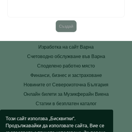
Изработка на сайт Варна
Счетоводно обслужване във Варна
Споделено работно място
Финанси, бизнес и застраховане
Новините от Североизточна България
Онлайн билети за Музикферайн Виена
Статии в безплатен каталог
Контакти
Този сайт използва „Бисквитки“.
Условия
Продължавайки да използвате сайта, Вие се
Лични данни