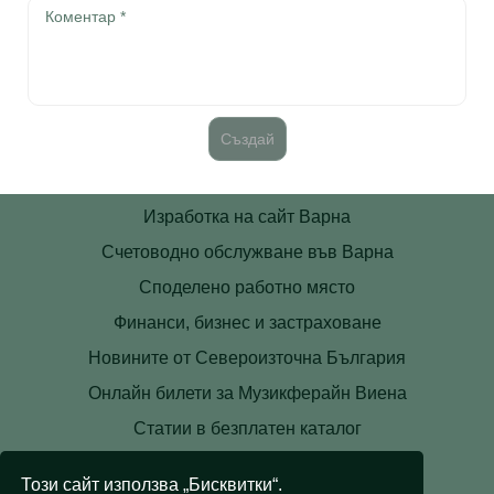
Изработка на сайт Варна
Счетоводно обслужване във Варна
Споделено работно място
Финанси, бизнес и застраховане
Новините от Североизточна България
Онлайн билети за Музикферайн Виена
Статии в безплатен каталог
Контакти
Този сайт използва „Бисквитки“.