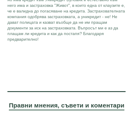
него има и застраховка "Живот", в които една от клаузите е,
че е валидна до погасяване на кредита. Застрахователната
компания одобрява застраховката, а уникредит - не! Не
дават полицата и казват въобще да не им пращам
документи за иск на застраховката. Въпросът ми е аз да
плащам ли кредита и как да постапя? Благодаря
предварително!
Правни мнения, съвети и коментари