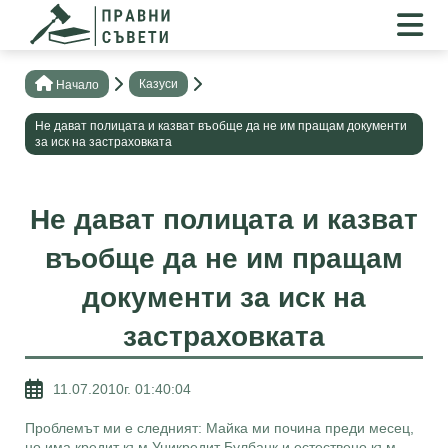
Казуси
Нaчало
Не дават полицата и казват въобще да не им пращам документи
за иск на застраховката
Не дават полицата и казват
въобще да не им пращам
документи за иск на
застраховката
11.07.2010г. 01:40:04
Проблемът ми е следният: Майка ми почина преди месец,
но има кредит към Уникредит Булбанк и естествено към