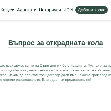
Казуси
Адвокати
Нотариуси
ЧСИ
Добави казус
Въпрос за открадната кола
ато взех друга, която на 2-рия ден ми бе открадната. Пуснах я за
о-продажба и за двете коли но колата която взех не беше собствен
жба. Искам да попитам този договор дали има някакъв срок след к
о е спряло разследването. Благодаря ви предварително!