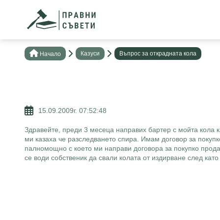
Казуси
Въпрос за открадната кола
Нaчало
15.09.2009г. 07:52:48
Здравейте, преди 3 месеца направих бартер с мойта кола к
ми казаха че разследването спира. Имам договор за покупк
палномощно с което ми направи договора за покупко прода
се води собственик да свали колата от издирване след кат