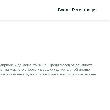
Вход
|
Регистрация
 издирване и до момента нищо. Преди месец от районното
ост на момчето с което извърших сделката а той имаше
ойто става невалиден и може човека който фактически още