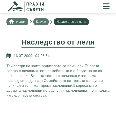
Казуси
Наследство от леля
Нaчало
Наследство от леля
16.07.2009г. 04:28:34
Три сестри на които родителоте са починали.Първата
сестра е починала като семейството и е бездетно но са
осиновли син.Втората сестра е починала и като има
наследник роден син.Семейството на третата съпруга е
починал и те нямат преки наследници.Въпроса ми е
двамата наследници по равно ли наследядяват починалата
им леля (трета сестра).