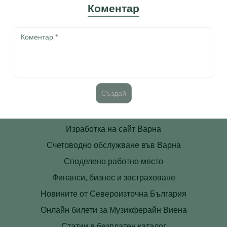
Коментар
Изработка на сайт Варна
Счетоводно обслужване във Варна
Споделено работно място
Финанси, бизнес и застраховане
Новините от Североизточна България
Онлайн билети за Музикферайн Виена
Статии в безплатен каталог