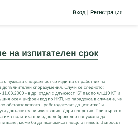
Вход
|
Регистрация
е на изпитателен срок
ка с нужната специалност се издигна от работник на
рез допълнителни споразумения. Случи се следното:
11.03.2009 - в др. отдел с длъжност "Б" пак по чл.119 КТ и
същия осем цифрен код по НКП, но парадокса в случая е, че
ило обстоятелството –работодателят да „изпитва” и
руги допълнителни изисквания. Дори напротив: При първото
ята има политика при едно доброволно напускане да
 изпитване, може би да икономисат нещо от някой. Въпросът