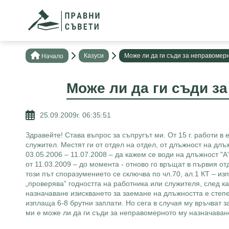
Казуси
Може ли да ги съди за неправомер
Нaчало
Може ли да ги съди з
25.09.2009г. 06:35:51
Здравейте! Става въпрос за съпругът ми. От 15 г. работи в
служител. Местят ги от отдел на отдел, от длъжност на длъ
03.05.2006 – 11.07.2008 – да кажем се води на длъжност "А"
от 11.03.2009 – до момента - отново го връщат в първия о
този път споразумението се сключва по чл.70, ал.1 КТ – из
„проверява” годността на работника или служителя, след к
назначаване изискването за заемане на длъжността е степе
изплаща 6-8 брутни заплати. Но сега в случая му връчват з
ми е може ли да ги съди за неправомерното му назначаване