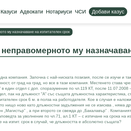
Казуси
Адвокати
Нотариуси
ЧСИ
Добави казус
ното му назначаване на изпитателен срок
а неправомерното му назначаван
 една компания. Започна с най-ниската позизия, после се изучи и та
жност, от град на град, но все в тази компания. Местенето става ч
 в един отдел с доп. споразумение по чл.119 КТ, после 11.07.2008 – 
тдел, пак на длъжност "А" със същата длъжностна характеристика, 
питателен срок 6 м. в полза на работодателя. Кое в случая е налож
ато нищо ново като длъжностни задължения не се изисква , няма д
н „Магистър” , а при второто се свежда до „Бакалавър” . Компани
аповедта за уволнение по чл.71, ал.1 КТ – с изтичане на срока на
 на изпит. срок в случай, че длъжността е абсолютно същата?