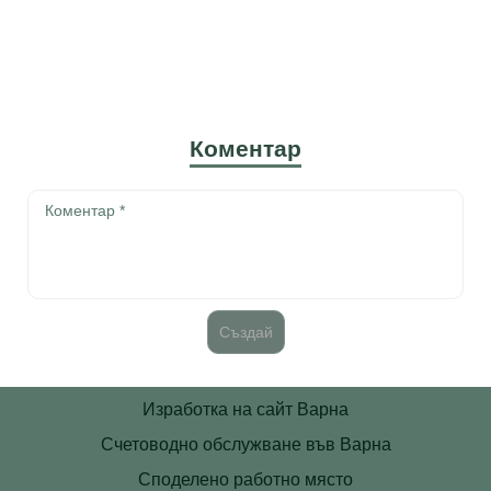
Коментар
Изработка на сайт Варна
Счетоводно обслужване във Варна
Споделено работно място