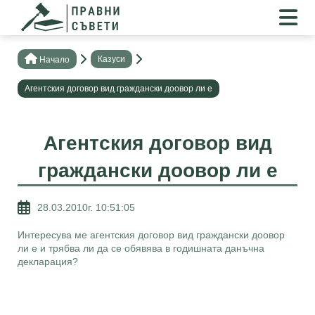
Казуси
Нaчало
Агентския договор вид граждански доовор ли е
Агентския договор вид
граждански доовор ли е
28.03.2010г. 10:51:05
Интересува ме агентския договор вид граждански доовор
ли е и трябва ли да се обявява в годишната данъчна
декларация?