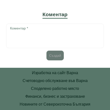
Коментар
Изработка на сайт Варна
Счетоводно обслужване във Варна
Споделено работно място
Финанси, бизнес и застраховане
Новините от Североизточна България