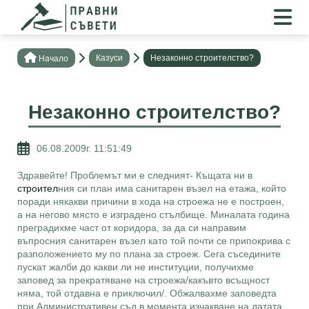
Казуси
Незаконно строителство?
Нaчало
Незаконно строителство?
06.08.2009г. 11:51:49
Здравейте! Проблемът ми е следният- Къщата ни в
строител
ния си план има санитарен възел на етажа, който
поради някакви причини в хода на строежа не е построен,
а на негово място е изградено стълбище. Миналата година
преградихме част от коридора, за да си направим
въпросния санитарен възел като той почти се припокрива с
разположението му по плана за строеж. Сега съседините
пускат жалби до какви ли не институции, получихме
заповед за прекратяване на строежа/какъвто всъщност
няма, той отдавна е приключил/. Обжалвахме заповедта
при Административен съд,в момента изчакване на датата