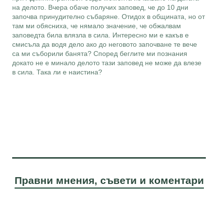
на делото. Вчера обаче получих заповед, че до 10 дни
започва принудително събаряне. Отидох в общината, но от
там ми обясниха, че нямало значение, че обжалвам
заповедта била влязла в сила. Интересно ми е какъв е
смисъла да водя дело ако до неговото започване те вече
са ми съборили банята? Според беглите ми познания
докато не е минало делото тази заповед не може да влезе
в сила. Така ли е наистина?
Правни мнения, съвети и коментари