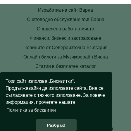
Изработка на сайт Варна
Счетоводно обслужване във Варна
Споделено работно място
Финанси, бизнес и застраховане
Новините от Североизточна България
Онлайн билети за Музикферайн Виена
Статии в безплатен каталог
Контакти
Този сайт използва „Бисквитки“.
Условия
Продължавайки да използвате сайта, Вие се
Лични данни
съгласявате с тяхното използване. За повече
информация, прочетете нашата
Бисквитки
Политика за бисквитки
Разбрах!
© 2008 - 2026 Правни съвети. Всички права