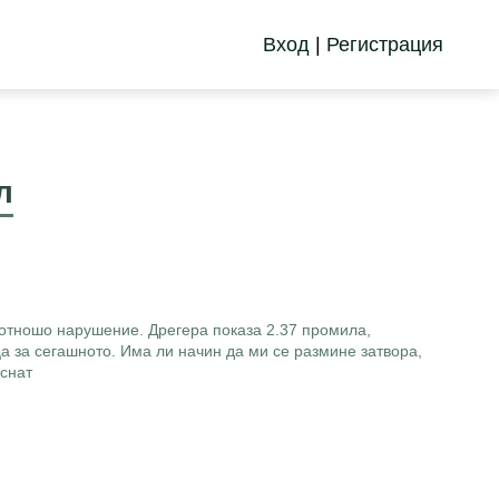
Вход
|
Регистрация
л
 отношо нарушение. Дрегера показа 2.37 промила,
а за сегашното. Има ли начин да ми се размине затвора,
уснат