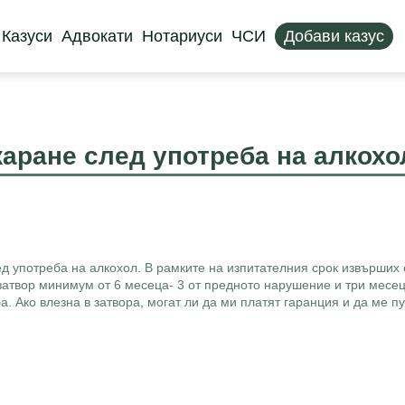
Казуси
Адвокати
Нотариуси
ЧСИ
Добави казус
каране след употреба на алкохо
ед употреба на алкохол. В рамките на изпитателния срок извърших
 затвор минимум от 6 месеца- 3 от предното нарушение и три месец
. Ако влезна в затвора, могат ли да ми платят гаранция и да ме п