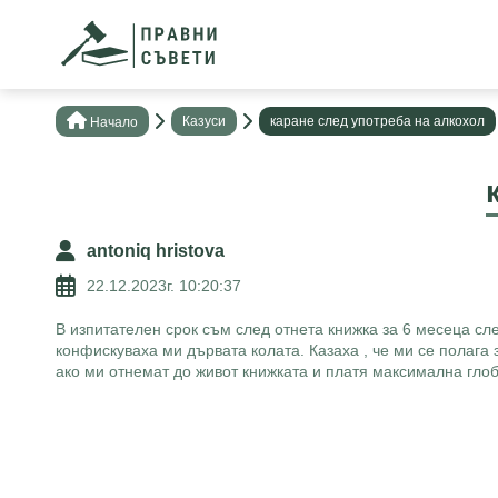
Казуси
каране след употреба на алкохол
Нaчало
antoniq hristova
22.12.2023г. 10:20:37
В изпитателен срок съм след отнета книжка за 6 месеца сл
конфискуваха ми дървата колата. Казаха , че ми се полага
ако ми отнемат до живот книжката и платя максимална глоба