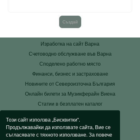
Изработка на сайт Варна
Счетоводно обслужване във Варна
Споделено работно място
Финанси, бизнес и застраховане
Новините от Североизточна България
Онлайн билети за Музикферайн Виена
Статии в безплатен каталог
Контакти
Този сайт използва „Бисквитки“.
Условия
Продължавайки да използвате сайта, Вие се
Лични данни
съгласявате с тяхното използване. За повече