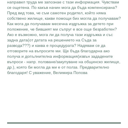
направил труда ме запознае с тази информация. Чувствам
се ощетена. По какъв начин мога да бъда компенсирана?
Пред вид това, че съм самотен родител, който няма
собствено жилище, какви помощи бих могла да получавам?
Как мога да получавам месечна издръжка за детето при
положение, че бившият ми съпруг е все още безработен?
Ако е възможно, мога ли да получа тази издръжка и със
задна дата(от датата на решението на Съда за
развода???) и каква е процедурата? Надявам се да
отговорите на въпросите ми. Ще бъда благодарна ако
получа и допълнителна информация(извън зададените
въпроси - напр. ползване/закупуване на общинско жилище,
др.), която би могла да ми е от полза. Предварително
благодаря! С уважение, Велимира Попова