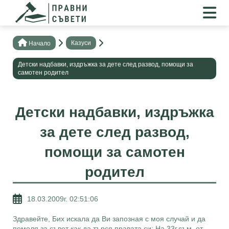
Казуси
Нaчало
Детски надбавки, издръжка за дете след развод, помощи за
самотен родител
Детски надбавки, издръжка
за дете след развод,
помощи за самотен
родител
18.03.2009г. 02:51:06
Здравейте, Бих искала да Ви запозная с моя случай и да
помоля за съвет как да търся правата си: На 33г.съм, от