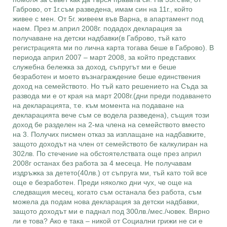
Габрово, от 1г.съм разведена, имам син на 11г., който
живее с мен. От 5г. живеем във Варна, в апартамент под
наем. През м.април 2008г. подадох декларация за
получаване на детски надбавки(в Габрово, тъй като
регистрацията ми по лична карта тогава беше в Габрово). В
периода април 2007 – март 2008, за който представих
служебна бележка за доход, съпругът ми е беше
безработен и моето възнаграждение беше единствения
доход на семейството. Но тъй като решението на Съда за
развода ми е от края на март 2008г.(дни преди подаването
на декларацията, т.е. към момента на подаване на
декларацията вече съм се водела разведена), същия този
доход бе разделен на 2-ма члена на семейството вместо
на 3. Получих писмен отказ за изплащане на надбавките,
защото доходът на член от семейството бе калкулиран на
302лв. По стечение на обстоятелствата още през април
2008г останах без работа за 4 месеца. Не получавам
издръжка за детето(40лв.) от съпруга ми, тъй като той все
още е безработен. Преди няколко дни чух, че още на
следващия месец, когато съм останала без работа, съм
можела да подам нова декларация за детски надбавки,
защото доходът ми е паднал под 300лв./мес./човек. Вярно
ли е това? Ако е така – никой от Социални грижи не си е