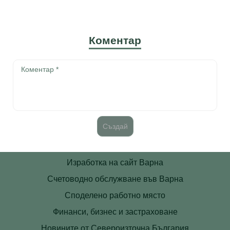
Коментар
Изработка на сайт Варна
Счетоводно обслужване във Варна
Споделено работно място
Финанси, бизнес и застраховане
Новините от Североизточна България