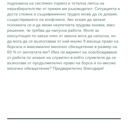
подложена на системен тормоз и тотална липса на
неразбирателство от прекия ми ръководител. Ситуацията е
доста сложна и същевременно трудно може да се докаже,
съществуването на конфликта. Ако искам да запазя
психиката си и да имам неупетнета трудова книжка, взех
решение, че трябва да напусна работа. Моля за
консултация по какъв член от закона мога да напусна, но
да мога да се възползвам от най-малко 9 месеца право на
борсата и максимално месечно обезщетение в размер на
60 % от заплатата ми? Има ли вариянт на освобождаване
от работа по искане на служител в който служителя да се
възползва от продължително право на борса и по-високо
месечно обезщетение? Предварително благодаря!