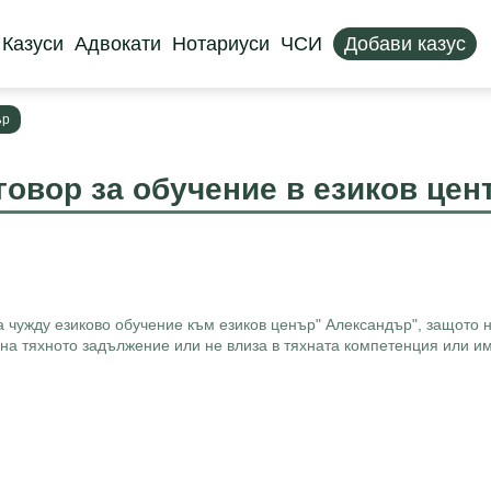
Казуси
Адвокати
Нотариуси
ЧСИ
Добави казус
ър
говор за обучение в езиков цен
за чужду езиково обучение към езиков ценър" Александър", защото
на тяхното задължение или не влиза в тяхната компетенция или има