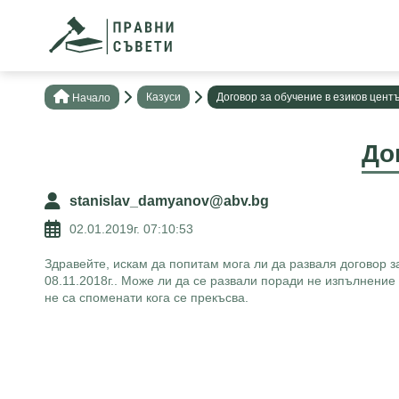
Казуси
Договор за обучение в езиков цент
Нaчало
До
stanislav_damyanov@abv.bg
02.01.2019г. 07:10:53
Здравейте, искам да попитам мога ли да разваля договор 
08.11.2018г.. Може ли да се развали поради не изпълнение 
не са споменати кога се прекъсва.