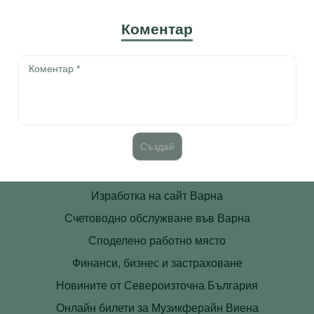
Коментар
Изработка на сайт Варна
Счетоводно обслужване във Варна
Споделено работно място
Финанси, бизнес и застраховане
Новините от Североизточна България
Онлайн билети за Музикферайн Виена