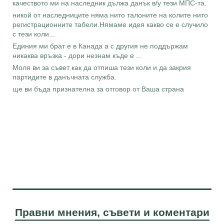
качеството ми на наследник дължа данък в/у тези МПС-та.
никой от наследниците няма нито талоните на колите нито
регистрационните табели.Нямаме идея какво се е случило
с тези коли...
Единия ми брат е в Канада а с другия не поддържам
никаква връзка - дори незнам къде е ...
Моля ви за съвет как да отпиша тези коли и да закрия
партидите в данъчната служба.
ще ви бъда признателна за отговор от Ваша страна
Правни мнения, съвети и коментари