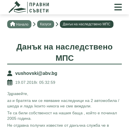
Казуси
Данък на наследствено МПС
Нaчало
Данък на наследствено
МПС
vushovski@abv.bg
19.07.2018г. 05:32:59
Здравейте,
аз и братята ми се явяваме наследници на 2 автомобила /
шкода и лада /които никога не сме виждали.
Те са били собственост на нашия баща , който е починал
2005 година.
Не отдавна получих известие от данъчна служба че в