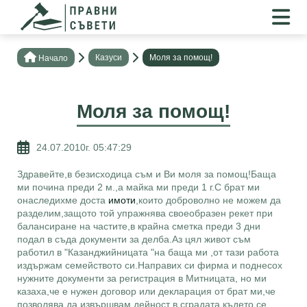
Казуси
Моля за помощ!
Нaчало
Моля за помощ!
24.07.2010г. 05:47:29
Здравейте,в безисходица съм и Ви моля за помощ!Баща
ми почина преди 2 м.,а майка ми преди 1 г.С брат ми
онаследихме доста
имоти
,които доброволно не можем да
разделим,защото той упражнява своеобразен рекет при
балансиране на частите,в крайна сметка преди 3 дни
подал в съда документи за делба.Аз цял живот съм
работил в "Казанджийницата "на баща ми ,от тази работа
издържам семейството си.Направих си фирма и поднесох
нужните документи за регистрация в Митницата, но ми
казаха,че е нужен договор или декларация от брат ми,че
позволява да извършвам дейност в сградата,където се