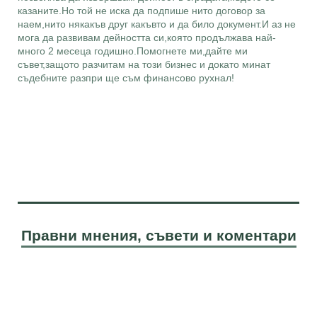
казаните.Но той не иска да подпише нито договор за
наем,нито някакъв друг какъвто и да било документ.И аз не
мога да развивам дейността си,която продължава най-
много 2 месеца годишно.Помогнете ми,дайте ми
съвет,защото разчитам на този бизнес и докато минат
съдебните разпри ще съм финансово рухнал!
Правни мнения, съвети и коментари