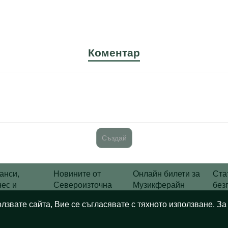
Коментар
анси,
Новините от
Онлайн билети за
Ста
нес и
Североизточна
Музикферайн
без
траховане
България
Виена
кат
олзвате сайта, Вие се съгласявате с тяхното използване. З
.