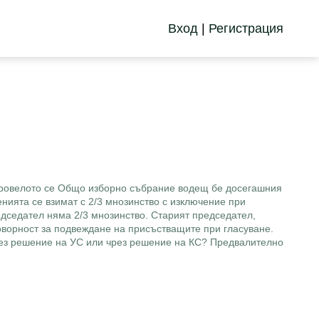
Вход
|
Регистрация
 провелото се Общо изборно събрание водещ бе досегашния
енията се взимат с 2/3 мнозинство с изключение при
редседател няма 2/3 мнозинство. Старият председател,
оворност за подвеждане на присъстващите при гласуване.
 чрез решение на УС или чрез решение на КС? Предвалително