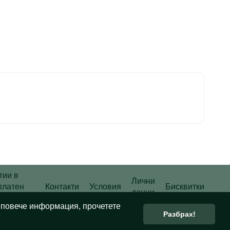
тии в
Лични
платен
Контакти
Условия
Бисквитки
данни
алог
а повече информация, прочетете
Разбрах!