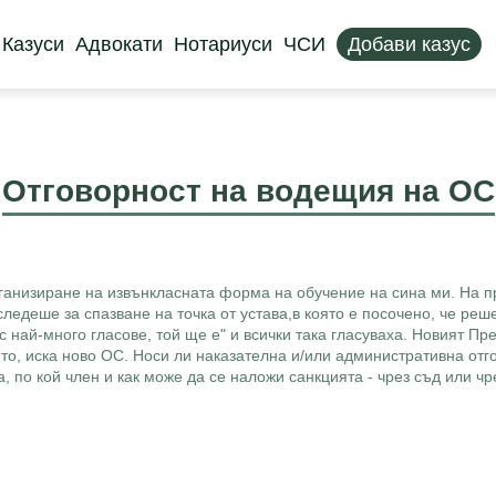
Казуси
Адвокати
Нотариуси
ЧСИ
Добави казус
Отговорност на водещия на ОС
организиране на извънкласната форма на обучение на сина ми. На
ледеше за спазване на точка от устава,в която е посочено, че реш
 с най-много гласове, той ще е" и всички така гласуваха. Новият П
то, иска ново ОС. Носи ли наказателна и/или административна отг
да, по кой член и как може да се наложи санкцията - чрез съд или