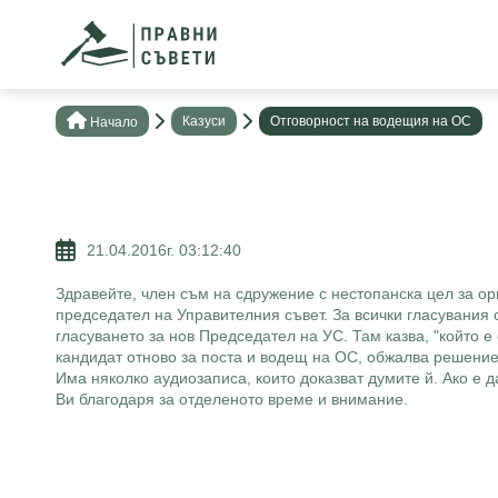
Казуси
Отговорност на водещия на ОС
Нaчало
21.04.2016г. 03:12:40
Здравейте, член съм на сдружение с нестопанска цел за 
председател на Управителния съвет. За всички гласувания с
гласуването за нов Председател на УС. Там казва, "който е
кандидат отново за поста и водещ на ОС, обжалва решение
Има няколко аудиозаписа, които доказват думите й. Ако е 
Ви благодаря за отделеното време и внимание.