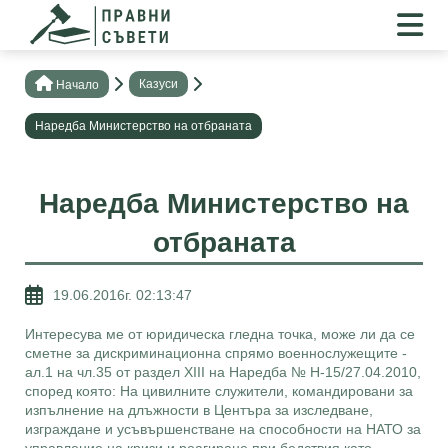
Казуси
Нaчало
Наредба Министерство на отбраната
Наредба Министерство на
отбраната
19.06.2016г. 02:13:47
Интересува ме от юридическа гледна точка, може ли да се
сметне за дискриминационна спрямо военнослужещите -
ал.1 на чл.35 от раздел ХIII на Наредба № Н-15/27.04.2010,
според която: На цивилните служители, командировани за
изпълнение на длъжности в Центъра за изследване,
изграждане и усъвършенстване на способности на НАТО за