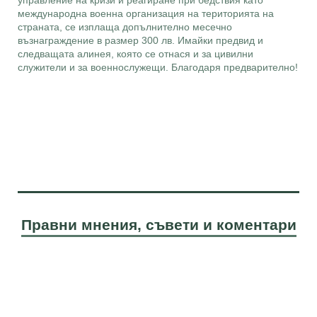
управление на кризи и реагиране при бедствия като
международна военна организация на територията на
страната, се изплаща допълнително месечно
възнаграждение в размер 300 лв. Имайки предвид и
следващата алинея, която се отнася и за цивилни
служители и за военнослужещи. Благодаря предварително!
Правни мнения, съвети и коментари