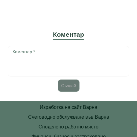
Коментар
Изработка на сайт Варна
Счетоводно обслужване във Варна
Споделено работно място
Финанси, бизнес и застраховане