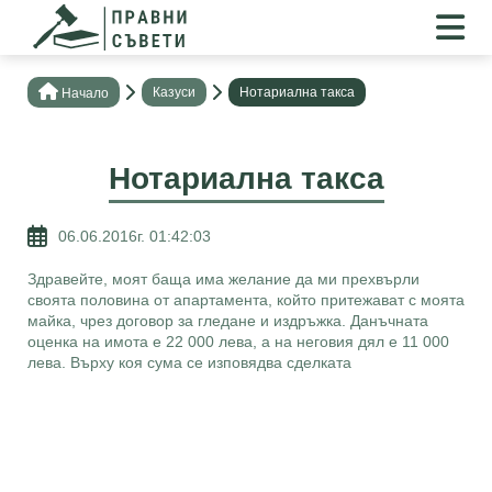
Казуси
Нотариална такса
Нaчало
Нотариална такса
06.06.2016г. 01:42:03
Здравейте, моят баща има желание да ми прехвърли
своята половина от апартамента, който притежават с моята
майка, чрез договор за гледане и издръжка. Данъчната
оценка на имота е 22 000 лева, а на неговия дял е 11 000
лева. Върху коя сума се изповядва сделката