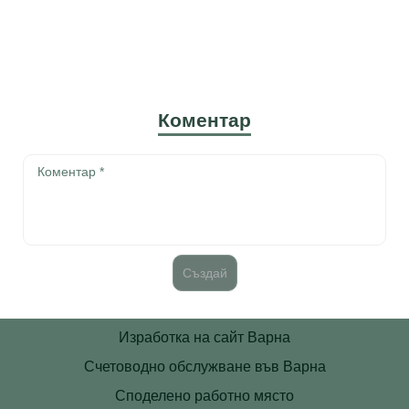
Коментар
Изработка на сайт Варна
Счетоводно обслужване във Варна
Споделено работно място