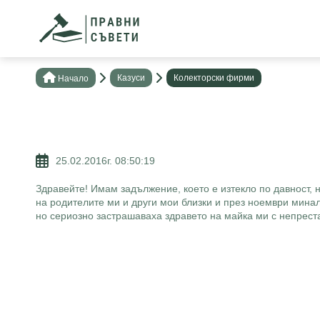
Казуси
Колекторски фирми
Нaчало
25.02.2016г. 08:50:19
Здравейте! Имам задължение, което е изтекло по давност, 
на родителите ми и други мои близки и през ноември мина
но сериозно застрашаваха здравето на майка ми с непреста