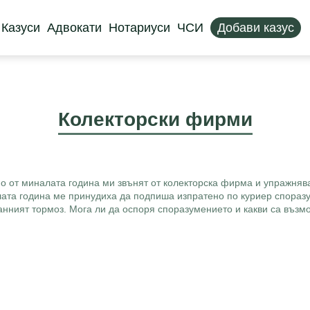
Казуси
Адвокати
Нотариуси
ЧСИ
Добави казус
Колекторски фирми
но от миналата година ми звънят от колекторска фирма и упражнява
лата година ме принудиха да подпиша изпратено по куриер спораз
нният тормоз. Мога ли да оспоря споразумението и какви са възмо