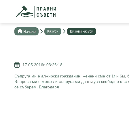
Казуси
Визови казуси
Нaчало
17.05.2016г. 03:26:18
Съпруга ми е алжирски гражданин, женени сме от 1г и 6м,
Въпроса ми е може ли съпруга ми да пътува свободно със 
се съберем. Благодаря