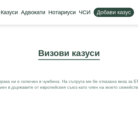
Казуси
Адвокати
Нотариуси
ЧСИ
Добави казус
Визови казуси
 брака ни е сключен в чужбина. На съпруга ми бе отказана виза з
мен в държавите от европейския съюз като член на моето семейств