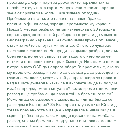
престава да харчи пари за дрехи които поръчва тайно
онлайн с кредитната карта. Непрекъснато взима пари на
заем от приятели и колги. Така живеем от години.
Проблемите ни от смото начало на нашия брак са
предимно финансови, заради неразумното му харчене.
Преди 3 месеца разбрах, че ми изневерява с 20 годишна
сервитьорка, за което той разбира се отрича и до моментс.
Бях безкрайно наранена!. Аз също имам връзка от 1месец
с мъж за който съпругът ми не знае. С него се чувствам
щастлива и спокойна. Но преди 1 седмица разбрах, че съм
бременна, но не от съпругът ми защото с него нямаме
интимни отношения вече цели 6месеца. Не искам и немога
в страна като ОАЕ да направя аборт. Въпросът ми е, ако аз
му предложа развод и той не се съгласи да се разведем по
взаимно съгласие, може ли той да претендира за правата
над нашата дъщеря и какви са шансовете му да ги получи
имайки предвид моята ситуация? Колко време отнема вдин
развод и ще трябва ли да пазя в тайна бременноста си?
Може ли да се разведем в Емирствата или трябва да се
разведем в България? За България пътуваме чак Юни и до
тогава бременноста ми ще е напреднала и няма как да я
скрия. Трябва ли да казвам преди пускането на молба за
развод, че съм бременна от друг мъж или това само ще е
срещу мен. Най- големият ми страх е да не ми отнеме