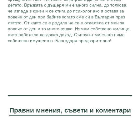
детето. Връзката с дъщеря ми е много силна, до толкова,
че изпада в кризи и се стига до психолог ако я оставя за
повече от ден при бабите когато сме си в България през
лятото. От както се е родила не се е отделяла от мен за
повече от ден и то много рядко. Нямам собствено жилище,
нито работа за да докжа доход. Съпругът ми също няма
собствено имущество. Благодаря предварително!
Правни мнения, съвети и коментари