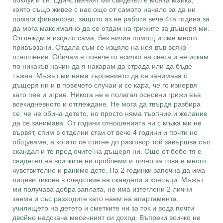
боклук и т.н. Единственият ми свидетел е моята майка,
която също живее с нас още от самото начало за да ни
помага финансово, защото аз не работя вече 4та година за
да мога максимално да се отдам на грижите за дъщеря ми.
Отглеждм я изцяло сама, без ничия помощ и сме много
привързани. Отдала съм се изцяло на нея във всяко
отношенив. Обичам я повече от всичко на света и не искам
по никакъв начин да я накарам да страда или да бъде
тъжна. Мъжът ми няма търпението да се занимава с
дъщеря ни и в повечето случаи и се кара, че го изнервя
като пее и играе. Никога не е полагал основни грижи във
всекидневното и отглеждане. Не мога да твърдя разбира
се, че не обича детето, но просто няма търпние и желание
да се занимава. От години отношенията ни с мъжа ми не
вървят, спим в отделни стаи от вече 4 години и почти не
общуваме, а когато се стигне до разговор той завършва със
скандал и то пред очите на дъщеря ни. Още от бебе тя е
свидетел на всичките ни проблеми и точно за това е много
чувствително и ранимо дете. На 2 годинки започна да има
лицеви тикове в следствие на скандали и крясъци. Мъжът
ми получава добра заплата, но има изтеглени 2 лични
заема и със разходите като наем на апартамента,
училището на детето и сметките ни за ток и вода почти
двойно надскача месечният си доход. Въпреки всичко не