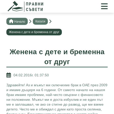
Казуси
Нaчало
Женена с дете и бременна от друг
Женена с дете и бременна
от друг
04.02.2016г. 01:37:50
Здравейте! Аз и мъжът ми сключихме брак в ОАЕ през 2009
и имаме дъщеря на 6 години. От самото начало на нашоя
брак имаме проблеми, най-често свързни с финансовото
ни положение. Мъжът ми е доста избухлив и не един път
ме е заплашвал, че ако се стигне до развод, ще ми вземе
детето. Често ме е обиждал с думи като проста селянка,