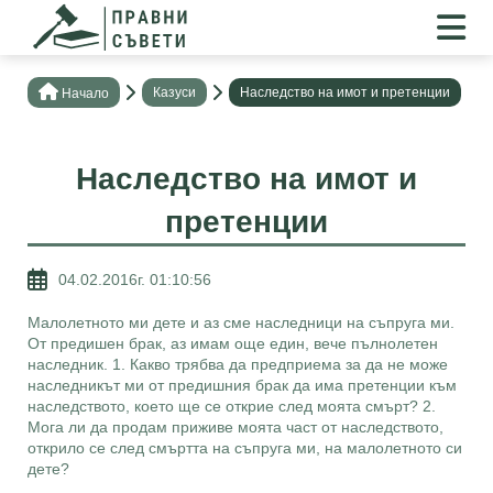
Казуси
Наследство на имот и претенции
Нaчало
Наследство на имот и
претенции
04.02.2016г. 01:10:56
Малолетното ми дете и аз сме наследници на съпруга ми.
От предишен брак, аз имам още един, вече пълнолетен
наследник. 1. Какво трябва да предприема за да не може
наследникът ми от предишния брак да има претенции към
наследството, което ще се открие след моята смърт? 2.
Мога ли да продам приживе моята част от наследството,
открило се след смъртта на съпруга ми, на малолетното си
дете?