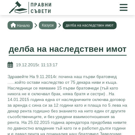
Казуси
делба на наследствен имот
Нaчало
делба на наследствен имот
19.12.2015г. 11:13:17
Здравейте На 9.11.2014г. почина наш първи братовчед
......който остави наследство от 75 декара ниви и къща.
Наследници се явяваме 15 първи братовчеди (тъй като
никога не е сключвал брак, няма братя и сестри) . На
14.01.2015 година една от наследничките сключва договор
за аренда с сина си за 12 години като и плаща по 5 лева на
декар рента годишно без знанието на нито един от другите
съсобствениците, и без уредени взаимоотношения за
рента. На 25.02.2015 година арендатора придобива нивите
по давностно владение тъй като ги е работил дълги години
и е давал рента на починалия наш братовчед.Заведохме