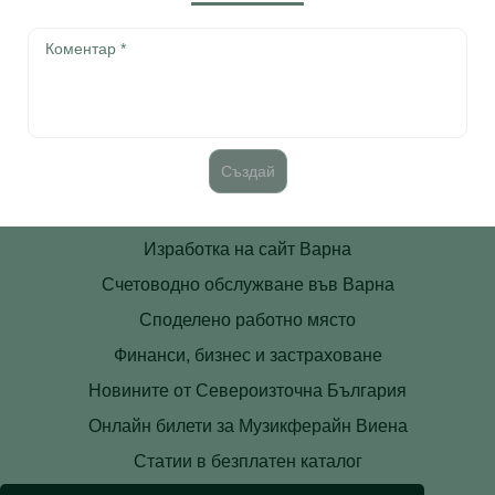
Изработка на сайт Варна
Счетоводно обслужване във Варна
Споделено работно място
Финанси, бизнес и застраховане
Новините от Североизточна България
Онлайн билети за Музикферайн Виена
Статии в безплатен каталог