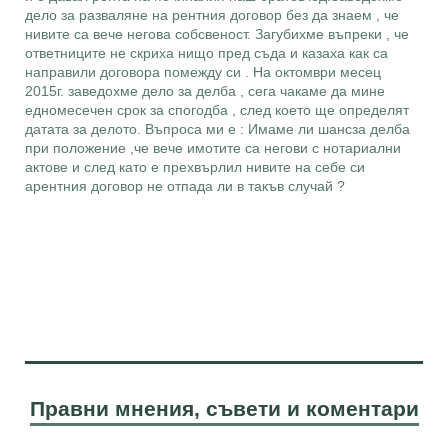
дело за разваляне на рентния договор без да знаем , че
нивите са вече негова собсвеност. Загубихме въпреки , че
ответниците не скриха нищо пред съда и казаха как са
направили договора помежду си . На октомври месец
2015г. заведохме дело за делба , сега чакаме да мине
едномесечен срок за спогодба , след което ще определят
датата за делото. Въпроса ми е : Имаме ли шансза делба
при положение ,че вече имотите са негови с нотариални
актове и след като е прехвърлил нивите на себе си
арентния договор не отпада ли в такъв случай ?
Правни мнения, съвети и коментари