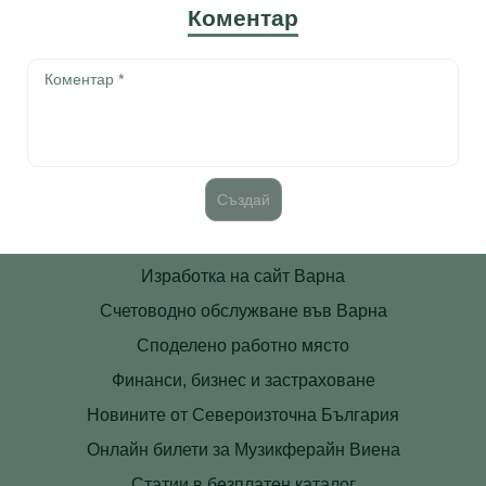
Коментар
Изработка на сайт Варна
Счетоводно обслужване във Варна
Споделено работно място
Финанси, бизнес и застраховане
Новините от Североизточна България
Онлайн билети за Музикферайн Виена
Статии в безплатен каталог