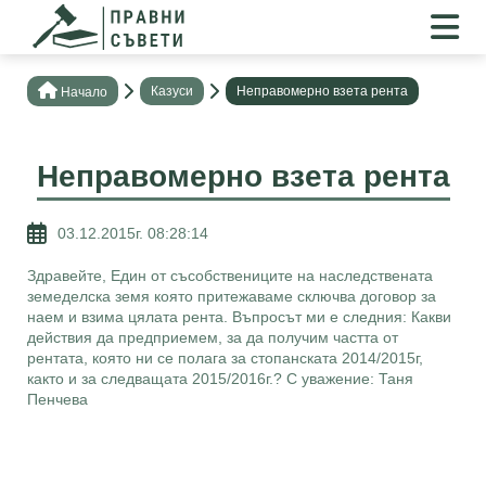
Казуси
Неправомерно взета рента
Нaчало
Неправомерно взета рента
03.12.2015г. 08:28:14
Здравейте, Един от съсобствениците на наследствената
земеделска земя която притежаваме сключва договор за
наем и взима цялата рента. Въпросът ми е следния: Какви
действия да предприемем, за да получим частта от
рентата, която ни се полага за стопанската 2014/2015г,
както и за следващата 2015/2016г.? С уважение: Таня
Пенчева