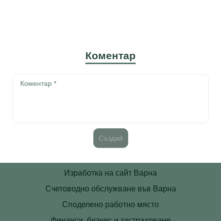
Коментар
Изработка на сайт Варна
Счетоводно обслужване във Варна
Споделено работно място
Финанси, бизнес и застраховане