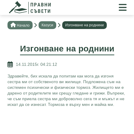
Казуси
Изгонване на роднини
Нaчало
Изгонване на роднини
14.11.2015г. 04:21:12
Здравейте, бих искала да попитам как мога да изгоня
сестра ми от собственото ви жилище. Подложена съм на
системен психически и физически тормоз. Жилището ми е
дарено от родителите ми срещу гледане и грижи. Въпреки,
че съм приела сестра ми доброволно сега тя и мъжът и не
искат да се изнесат. Тормоза е върху мен и майка ми.