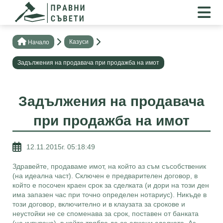
Казуси
Нaчало
Задължения на продавача при продажба на имот
Задължения на продавача
при продажба на имот
12.11.2015г. 05:18:49
Здравейте, продаваме имот, на който аз съм съсобственик
(на идеална част). Сключен е предварителен договор, в
който е посочен краен срок за сделката (и дори на този ден
има запазен час при точно определен нотариус). Никъде в
този договор, включително и в клаузата за срокове и
неустойки не се споменава за срок, поставен от банката