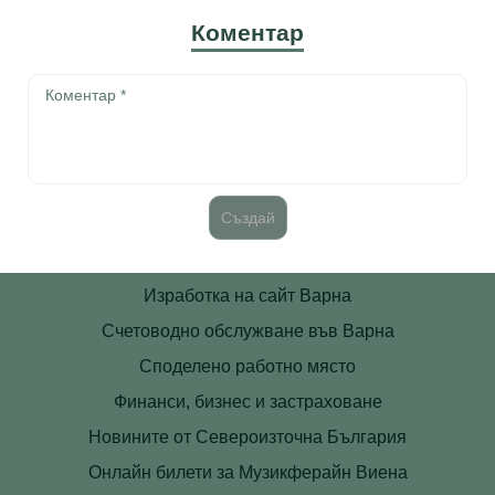
Коментар
Изработка на сайт Варна
Счетоводно обслужване във Варна
Споделено работно място
Финанси, бизнес и застраховане
Новините от Североизточна България
Онлайн билети за Музикферайн Виена