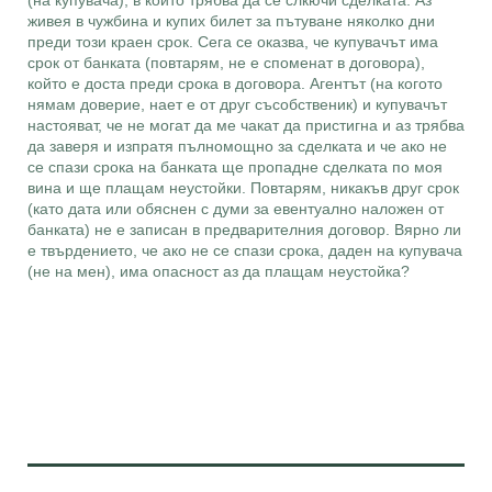
(на купувача), в който трябва да се слкючи сделката. Аз
живея в чужбина и купих билет за пътуване няколко дни
преди този краен срок. Сега се оказва, че купувачът има
срок от банката (повтарям, не е споменат в договора),
който е доста преди срока в договора. Агентът (на когото
нямам доверие, нает е от друг съсобственик) и купувачът
настояват, че не могат да ме чакат да пристигна и аз трябва
да заверя и изпратя пълномощно за сделката и че ако не
се спази срока на банката ще пропадне сделката по моя
вина и ще плащам неустойки. Повтарям, никакъв друг срок
(като дата или обяснен с думи за евентуално наложен от
банката) не е записан в предварителния договор. Вярно ли
е твърдението, че ако не се спази срока, даден на купувача
(не на мен), има опасност аз да плащам неустойка?