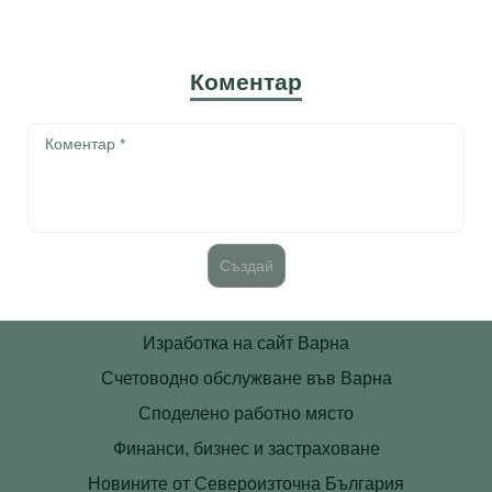
Коментар
Изработка на сайт Варна
Счетоводно обслужване във Варна
Споделено работно място
Финанси, бизнес и застраховане
Новините от Североизточна България