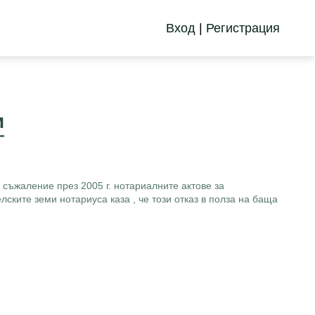
Вход
|
Регистрация
и
а съжаление през 2005 г. нотариалните актове за
лските земи нотариуса каза , че този отказ в полза на баща