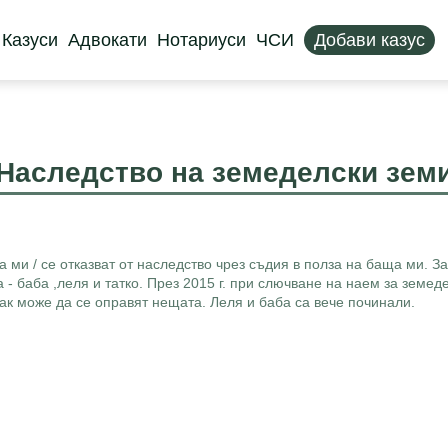
Казуси
Адвокати
Нотариуси
ЧСИ
Добави казус
Наследство на земеделски зем
 ми / се отказват от наследство чрез съдия в полза на баща ми. З
- баба ,леля и татко. През 2015 г. при слючване на наем за земеде
ак може да се оправят нещата. Леля и баба са вече починали.