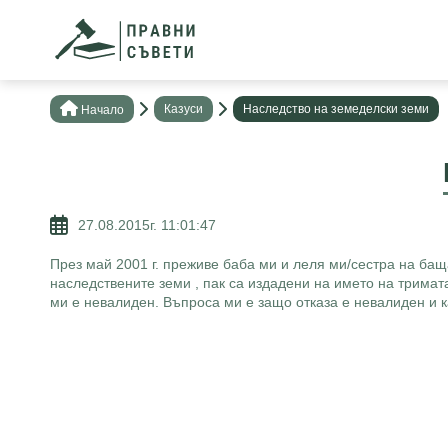
Казуси
Наследство на земеделски земи
Нaчало
27.08.2015г. 11:01:47
През май 2001 г. преживе баба ми и леля ми/сестра на баща
наследствените земи , пак са издадени на името на тримата 
ми е невалиден. Въпроса ми е защо отказа е невалиден и к