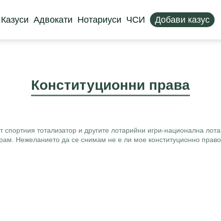
Казуси
Адвокати
Нотариуси
ЧСИ
Добави казус
Конституционни права
от спортния тотализатор и другите лотарийни игри-национална лота
ирам. Нежеланието да се снимам не е ли мое конституционно право