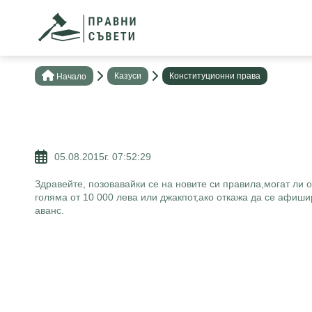
Казуси
Конституционни права
Нaчало
05.08.2015г. 07:52:29
Здравейте, позовавайки се на новите си правила,могат ли 
голяма от 10 000 лева или джакпот,ако откажа да се афиш
аванс.