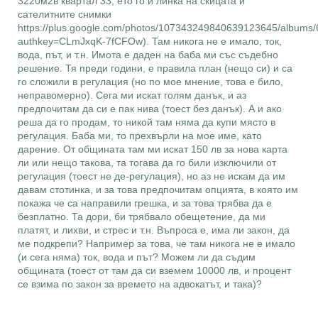
3220м2в квартал 33, ето го и линка на скицата и
сателитните снимки
https://plus.google.com/photos/107343249840639123645/album
authkey=CLmJxqK-7fCFOw). Там никога не е имало, ток,
вода, път, и т.н. Имота е даден на баба ми със съдебно
решение. Тя преди години, е правила план (нещо си) и са
го сложили в регулация (но по мое мнение, това е било,
неправомерно). Сега ми искат голям данък, и аз
предпочитам да си е пак нива (тоест без данък). А и ако
реша да го продам, то никой там няма да купи място в
регулация. Баба ми, то прехвърли на мое име, като
дарение. От общината там ми искат 150 лв за нова карта
ли или нещо такова, та тогава да го били изключили от
регулация (тоест не де-регулация), но аз не искам да им
давам стотинка, и за това предпочитам опцията, в която им
покажа че са направили грешка, и за това трябва да е
безплатно. Та дори, би трябвало обещетение, да ми
платят, и лихви, и стрес и т.н. Въпроса е, има ли закон, да
ме подкрепи? Например за това, че там никога не е имало
(и сега няма) ток, вода и път? Можем ли да съдим
общината (тоест от там да си вземем 10000 лв, и процент
се взима по закон за времето на адвокатът, и така)?