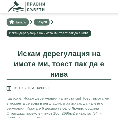
Казуси
Нaчало
Искам дерегулация на имота ми, тоест пак да е нива
Искам дерегулация на
имота ми, тоест пак да е
нива
31.07.2015г. 04:00:30
Казуса е: Искам дерегулация на имота ми! Тоест имота ми
в момента се води в регулация, и аз искам, да излезе от
регулация. Имота е 6 декара (в село Люлин, община
Стралджа, поземлен имот 180: 2695м2 в квартал 34, и