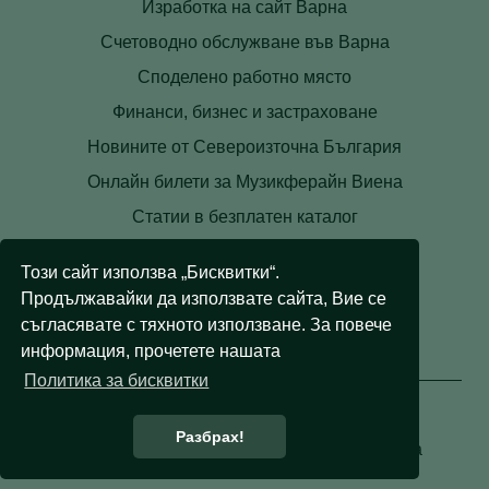
Изработка на сайт Варна
Счетоводно обслужване във Варна
Споделено работно място
Финанси, бизнес и застраховане
Новините от Североизточна България
Онлайн билети за Музикферайн Виена
Статии в безплатен каталог
Контакти
Този сайт използва „Бисквитки“.
Условия
Продължавайки да използвате сайта, Вие се
Лични данни
съгласявате с тяхното използване. За повече
информация, прочетете нашата
Бисквитки
Политика за бисквитки
Разбрах!
© 2008 - 2026 Правни съвети. Всички права
запазени.