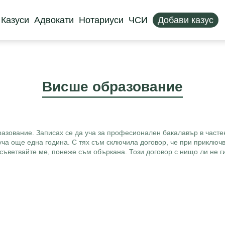
Казуси
Адвокати
Нотариуси
ЧСИ
Добави казус
Висше образование
азование. Записах се да уча за професионален бакалавър в частен
 уча още една година. С тях съм сключила договор, че при приключ
ъветвайте ме, понеже съм объркана. Този договор с нищо ли не ги