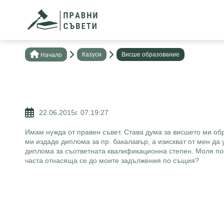
Казуси
Висше образование
Нaчало
22.06.2015г. 07:19:27
Имам нужда от правен съвет. Става дума за висшето ми обр
ми издаде диплома за пр. бакалавър, а изискват от мен да
диплома за съответната квалификационна степен. Моля пос
часта отнасяща се до моите задължения по същия?