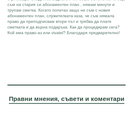
съм на стария си абонаментен план , нямам минути и
трупам сметка. Когато попитах защо не съм с новия
абонаментен план, служителката каза, че съм нямала
право да преподписвам втори път и трябва да платя
сметката и да върна подаръка. Как да процедирам сега?
Кой има право-аз или vivatel? Благодаря предварително!
Правни мнения, съвети и коментари