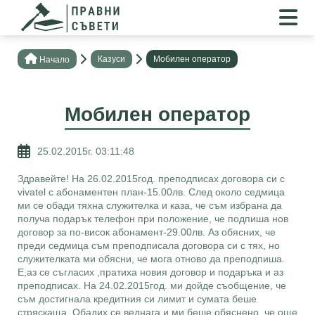
Казуси
Мобилен оператор
Нaчало
Мобилен оператор
25.02.2015г. 03:11:48
Здравейте! На 26.02.2015год. преподписах договора си с
vivatel с абонаментен план-15.00лв. След около седмица
ми се обади тяхна служителка и каза, че съм избрана да
получа подарък телефон при положение, че подпиша нов
договор за по-висок абонамент-29.00лв. Аз обясних, че
преди седмица съм преподписала договора си с тях, но
служителката ми обясни, че мога отново да преподпиша.
Е,аз се съгласих ,пратиха новия договор и подаръка и аз
преподписах. На 24.02.2015год. ми дойде съобщение, че
съм достигнала кредитния си лимит и сумата беше
стряскаща. Обадих се веднага и ми беше обяснено, че още