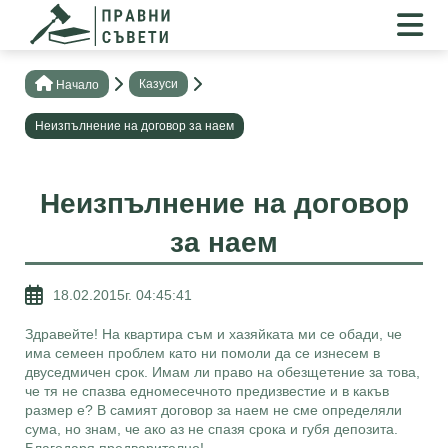
Казуси
Нaчало
Неизпълнение на договор за наем
Неизпълнение на договор
за наем
18.02.2015г. 04:45:41
Здравейте! На квартира съм и хазяйката ми се обади, че
има семеен проблем като ни помоли да се изнесем в
двуседмичен срок. Имам ли право на обезщетение за това,
че тя не спазва едномесечното предизвестие и в какъв
размер е? В самият договор за наем не сме определяли
сума, но знам, че ако аз не спазя срока и губя депозита.