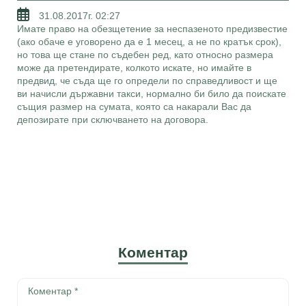
31.08.2017г. 02:27
Имате право на обезщетение за неспазеното предизвестие
(ако обаче е уговорено да е 1 месец, а не по кратък срок),
но това ще стане по съдебен ред, като относно размера
може да претендирате, колкото искате, но имайте в
предвид, че съда ще го определи по справедливост и ще
ви начисли държавни такси, нормално би било да поискате
същия размер на сумата, която са накарали Вас да
депозирате при сключването на договора.
Коментар