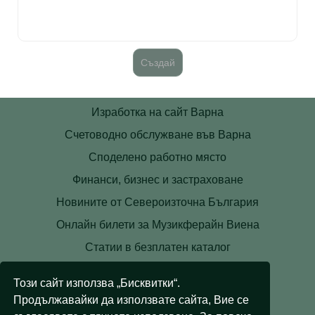
Изработка на сайт Варна
Счетоводно обслужване във Варна
Споделено работно място
Финанси, бизнес и застраховане
Новините от Североизточна България
Онлайн билети за Музикферайн Виена
Статии в безплатен каталог
Контакти
Този сайт използва „Бисквитки“.
Условия
Продължавайки да използвате сайта, Вие се
Лични данни