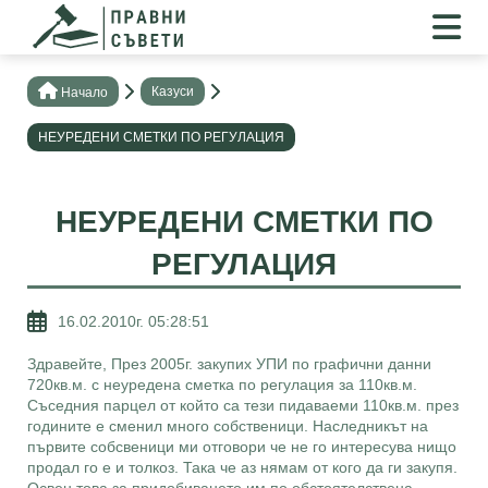
Казуси
Нaчало
НЕУРЕДЕНИ СМЕТКИ ПО РЕГУЛАЦИЯ
НЕУРЕДЕНИ СМЕТКИ ПО
РЕГУЛАЦИЯ
16.02.2010г. 05:28:51
Здравейте, През 2005г. закупих УПИ по графични данни
720кв.м. с неуредена сметка по регулация за 110кв.м.
Съседния парцел от който са тези пидаваеми 110кв.м. през
годините е сменил много собственици. Наследникът на
първите собсвеници ми отговори че не го интересува нищо
продал го е и толкоз. Така че аз нямам от кого да ги закупя.