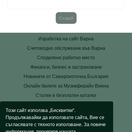
Изработка на сайт Варна
Счетоводно обслужване във Варна
Споделено работно място
Финанси, бизнес и застраховане
Новините от Североизточна България
Онлайн билети за Музикферайн Виена
Статии в безплатен каталог
Контакти
Този сайт използва „Бисквитки“.
Условия
Продължавайки да използвате сайта, Вие се
Лични данни
съгласявате с тяхното използване. За повече
информация, прочетете нашата