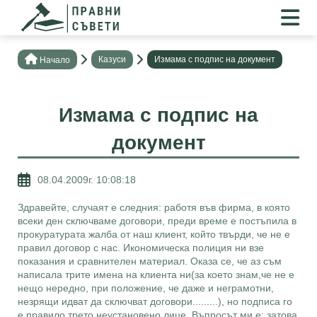
Казуси
Измама с подпис на документ
Нaчало
Измама с подпис на
документ
08.04.2009г. 10:08:18
Здравейте, случаят е следния: работя във фирма, в която
всеки ден сключваме договори, преди време е постъпила в
прокуратурата жалба от наш клиент, който твърди, че не е
правил договор с нас. Икономическа полиция ни взе
показания и сравнителен материал. Оказа се, че аз съм
написала трите имена на клиента ни(за което знам,че не е
нещо нередно, при положение, че даже и неграмотни,
незрящи идват да сключват договори.........), но подписа го
е правило трето неустановено лице. Въпросът ми е: затова