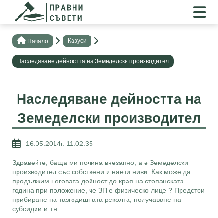
Казуси
Нaчало
Наследяване дейността на Земеделски производител
Наследяване дейността на
Земеделски производител
16.05.2014г. 11:02:35
Здравейте, баща ми почина внезапно, а е Земеделски
производител със собствени и наети ниви. Как може да
продължим неговата дейност до края на стопанската
година при положение, че ЗП е физическо лице ? Предстои
прибиране на тазгодишната реколта, получаване на
субсидии и т.н.