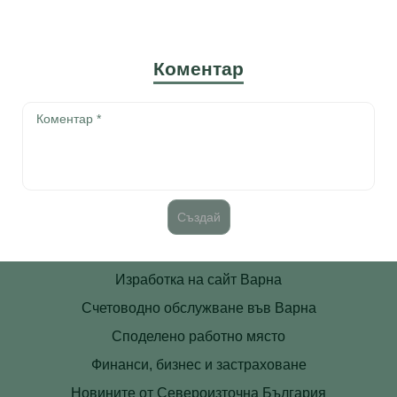
Коментар
Изработка на сайт Варна
Счетоводно обслужване във Варна
Споделено работно място
Финанси, бизнес и застраховане
Новините от Североизточна България