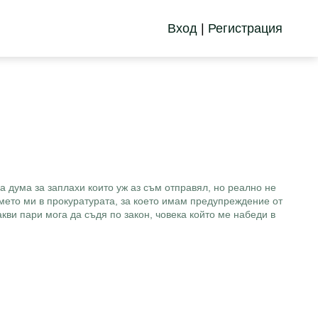
Вход
|
Регистрация
а дума за заплахи които уж аз съм отправял, но реално не
името ми в прокуратурата, за което имам предупреждение от
кви пари мога да съдя по закон, човека който ме набеди в