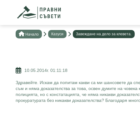
Казуси
Завеждане на дело за клевета.
Нaчало
10.05.2014г. 01:11:18
Здравейте. Искам да попитам какви са ми шансовете да спе
съм и няма доказателства за това, освен думите на човека
полицията, но с констатацията, че няма никакви доказател
прокуратурата без никакви доказателства? Благодаря много