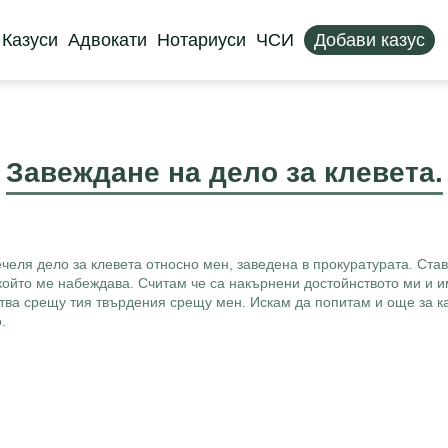
Казуси
Адвокати
Нотариуси
ЧСИ
Добави казус
Завеждане на дело за клевета.
челя дело за клевета относно мен, заведена в прокуратурата. Став
 който ме набеждава. Считам че са накърнени достойнството ми и 
ства срещу тия твърдения срещу мен. Искам да попитам и още за ка
.