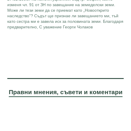
изменя чл. 91 от ЗН по завещание на земеделски земи.
Може ли тези земи да се приемат като „Новооткрито
наследство”? Съдът ще признае ли завещанието ми, тъй
като сестра ми е завела иск за половината земи. Благодаря
предварително, С уважение Георги Чолаков
Правни мнения, съвети и коментари