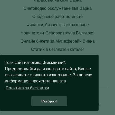
Изработка на сайт Варна
Счетоводно обслужване във Варна
Споделено работно място
Финанси, бизнес и застраховане
Новините от Североизточна България
Онлайн билети за Музикферайн Виена
Статии в безплатен каталог
Контакти
Този сайт използва „Бисквитки“.
Условия
Продължавайки да използвате сайта, Вие се
Лични данни
съгласявате с тяхното използване. За повече
информация, прочетете нашата
Бисквитки
Политика за бисквитки
Разбрах!
© 2008 - 2026 Правни съвети. Всички права
запазени.