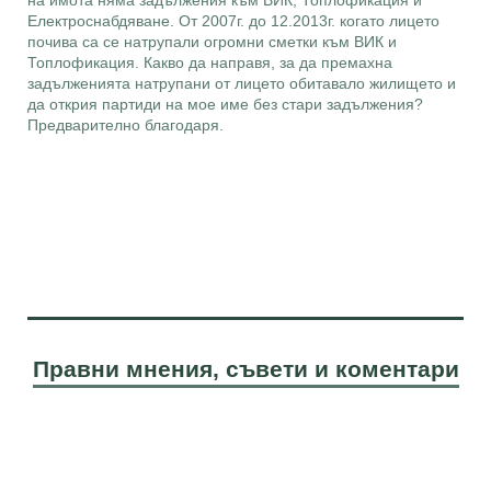
на имота няма задължения към ВИК, Топлофикация и
Електроснабдяване. От 2007г. до 12.2013г. когато лицето
почива са се натрупали огромни сметки към ВИК и
Топлофикация. Какво да направя, за да премахна
задълженията натрупани от лицето обитавало жилището и
да открия партиди на мое име без стари задължения?
Предварително благодаря.
Правни мнения, съвети и коментари