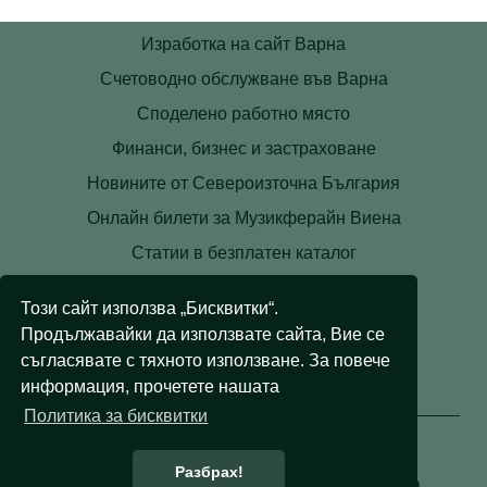
Изработка на сайт Варна
Счетоводно обслужване във Варна
Споделено работно място
Финанси, бизнес и застраховане
Новините от Североизточна България
Онлайн билети за Музикферайн Виена
Статии в безплатен каталог
Контакти
Този сайт използва „Бисквитки“.
Условия
Продължавайки да използвате сайта, Вие се
Лични данни
съгласявате с тяхното използване. За повече
информация, прочетете нашата
Бисквитки
Политика за бисквитки
Разбрах!
© 2008 - 2026 Правни съвети. Всички права