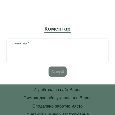
Коментар
Изработка на сайт Варна
Счетоводно обслужване във Варна
Споделено работно място
Финанси, бизнес и застраховане