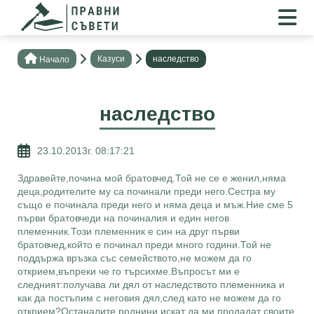
Казуси
наследство
Нaчало
наследство
23.10.2013г. 08:17:21
Здравейте,почина мой братовчед.Той не се е женил,няма
деца,родителите му са починали преди него.Сестра му
също е починала преди него и няма деца и мъж.Ние сме 5
първи братовчеди на починалия и един негов
племенник.Този племенник е син на друг първи
братовчед,който е починал преди много години.Той не
поддържа връзка със семейството,не можем да го
открием,въпреки че го търсихме.Въпросът ми е
следният:получава ли дял от наследството племенника и
как да постъпим с неговия дял,след като не можем да го
открием?Останалите роднини искат да ми продадат своите