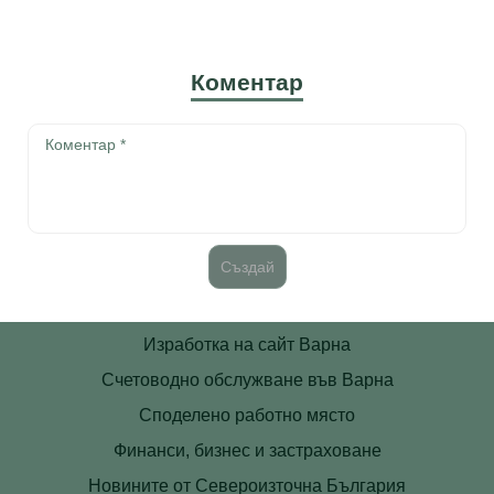
Коментар
Изработка на сайт Варна
Счетоводно обслужване във Варна
Споделено работно място
Финанси, бизнес и застраховане
Новините от Североизточна България